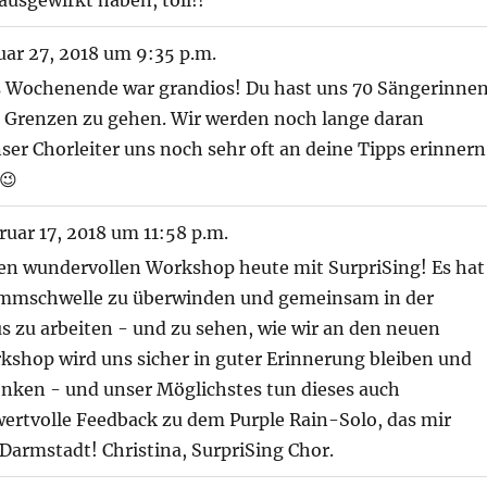
usgewirkt haben, toll!!
ar 27, 2018
um
9:35 p.m.
es Wochenende war grandios! Du hast uns 70 Sängerinne
e Grenzen zu gehen. Wir werden noch lange daran
ser Chorleiter uns noch sehr oft an deine Tipps erinnern
 😉
uar 17, 2018
um
11:58 p.m.
den wundervollen Workshop heute mit SurpriSing! Es hat
emmschwelle zu überwinden und gemeinsam in der
zu arbeiten - und zu sehen, wie wir an den neuen
shop wird uns sicher in guter Erinnerung bleiben und
denken - und unser Möglichstes tun dieses auch
ertvolle Feedback zu dem Purple Rain-Solo, das mir
 Darmstadt! Christina, SurpriSing Chor.