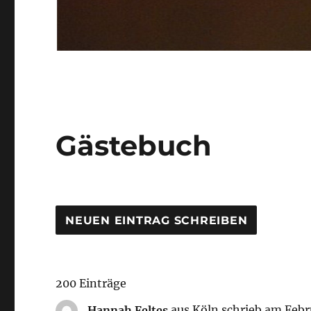
Gästebuch
200 Einträge
Hannah Feltes
aus
Köln
schrieb am
Febru