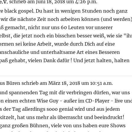
e.V.
schrieb am
Juni 18, 2018
um
4:26 p.m.
re black gospel. Du hast in wenigen Stunden noch ganz
 wir die nächste Zeit noch arbeiten können (und werden)
aß gemacht, nicht nur uns 60 Leuten vor unserer
lbst, die jetzt noch ein bisschen besser weiß, wie sie "ih
ormen sei keine Arbeit, wurde durch Dich auf eine
anschauliche und unterhaltsame Art eines Besseren
Spaß gehabt, vielen Dank dafür ! Und jetzt halten, halten
us
Büren
schrieb am
März 18, 2018
um
10:51 a.m.
 und spannenden Tag mit dir verbringen dürfen, war uns
on einen echten Wise Guy - außer im CD-Player - live un
 der Tag allerdings sooo genial wird und aus jedem
itzelt, hat uns mehr als überrascht und beeindruckt!
 ganz großen Bühnen, viele von uns haben eure Shows