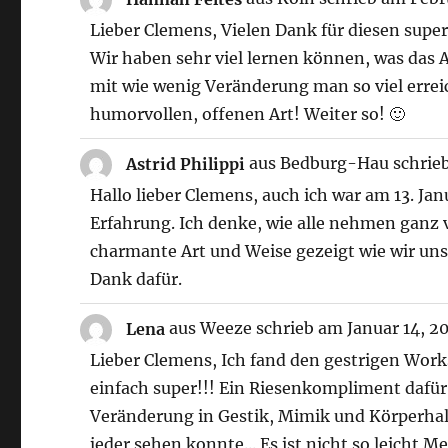
Lieber Clemens, Vielen Dank für diesen su
Wir haben sehr viel lernen können, was das A
mit wie wenig Veränderung man so viel errei
humorvollen, offenen Art! Weiter so! 🙂
Astrid Philippi
aus
Bedburg-Hau
schrie
Hallo lieber Clemens, auch ich war am 13. Ja
Erfahrung. Ich denke, wie alle nehmen ganz 
charmante Art und Weise gezeigt wie wir uns
Dank dafür.
Lena
aus
Weeze
schrieb am
Januar 14, 2
Lieber Clemens, Ich fand den gestrigen Wor
einfach super!!! Ein Riesenkompliment dafür,
Veränderung in Gestik, Mimik und Körperhal
jeder sehen konnte... Es ist nicht so leicht