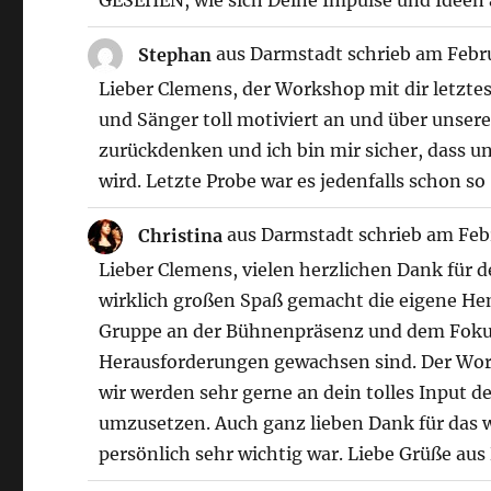
GESEHEN, wie sich Deine Impulse und Ideen a
Stephan
aus
Darmstadt
schrieb am
Febru
Lieber Clemens, der Workshop mit dir letzt
und Sänger toll motiviert an und über unser
zurückdenken und ich bin mir sicher, dass un
wird. Letzte Probe war es jedenfalls schon so
Christina
aus
Darmstadt
schrieb am
Febr
Lieber Clemens, vielen herzlichen Dank für 
wirklich großen Spaß gemacht die eigene H
Gruppe an der Bühnenpräsenz und dem Fokus 
Herausforderungen gewachsen sind. Der Work
wir werden sehr gerne an dein tolles Input 
umzusetzen. Auch ganz lieben Dank für das w
persönlich sehr wichtig war. Liebe Grüße aus